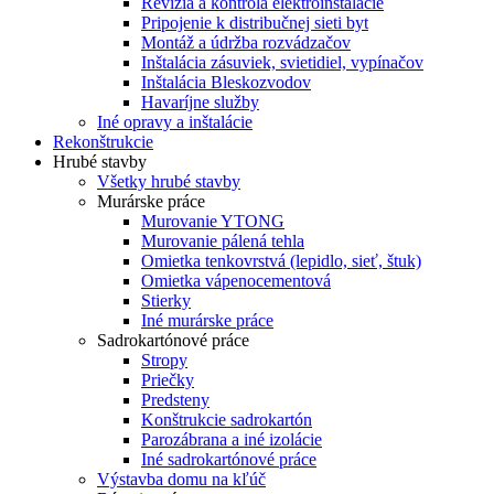
Revízia a kontrola elektroinštalácie
Pripojenie k distribučnej sieti byt
Montáž a údržba rozvádzačov
Inštalácia zásuviek, svietidiel, vypínačov
Inštalácia Bleskozvodov
Havaríjne služby
Iné opravy a inštalácie
Rekonštrukcie
Hrubé stavby
Všetky hrubé stavby
Murárske práce
Murovanie YTONG
Murovanie pálená tehla
Omietka tenkovrstvá (lepidlo, sieť, štuk)
Omietka vápenocementová
Stierky
Iné murárske práce
Sadrokartónové práce
Stropy
Priečky
Predsteny
Konštrukcie sadrokartón
Parozábrana a iné izolácie
Iné sadrokartónové práce
Výstavba domu na kľúč