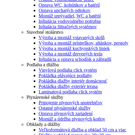
Oprava WC, kohútikov a batérií
Oprava upchatých odtokov
Montáž umývadiel, WC a batérií
Inštalácia vodovodného potrubia
Inštalácia filtračných systémov
Stavebné stolárstvo
Výroba a montáž vstavaných skríň
Výroba a montáž prístreškov, altánkov, pergoly
Výroba a montáž kuchynských liniek
Výroba a montáž drevených terás
Inštalácia a oprava schodísk a zábradlí
Podlaha a dlážba
Vinylová podlaha click systém
Pokládka plávajúce podlahy
Pokládka dlažby interiér domácnosť
Pokládka dlažby exteriér terasa
Laminatová podlaha click systém
Plynárenské služby
Pripojenie plynových spotrebičov
Ostatné plynárenské služby
Oprava plynových zariadení
Montáž a údržba plynových kotlov
Obklady a dlážby
Veľkoformátová dlažba a obklad 50 cm a viac