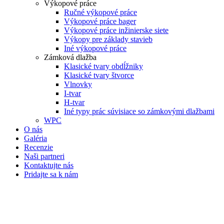
Výkopové práce
Ručné výkopové práce
Výkopové práce bager
Výkopové práce inžinierske siete
Výkopy pre základy stavieb
Iné výkopové práce
Zámková dlažba
Klasické tvary obdĺžniky
Klasické tvary štvorce
Vlnovky
I-tvar
H-tvar
Iné typy prác súvisiace so zámkovými dlažbami
WPC
O nás
Galéria
Recenzie
Naši partneri
Kontaktujte nás
Pridajte sa k nám