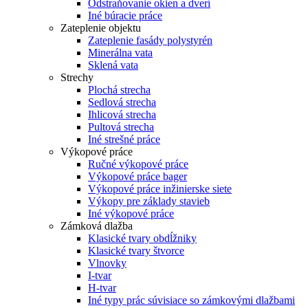
Odstraňovanie okien a dverí
Iné búracie práce
Zateplenie objektu
Zateplenie fasády polystyrén
Minerálna vata
Sklená vata
Strechy
Plochá strecha
Sedlová strecha
Ihlicová strecha
Pultová strecha
Iné strešné práce
Výkopové práce
Ručné výkopové práce
Výkopové práce bager
Výkopové práce inžinierske siete
Výkopy pre základy stavieb
Iné výkopové práce
Zámková dlažba
Klasické tvary obdĺžniky
Klasické tvary štvorce
Vlnovky
I-tvar
H-tvar
Iné typy prác súvisiace so zámkovými dlažbami