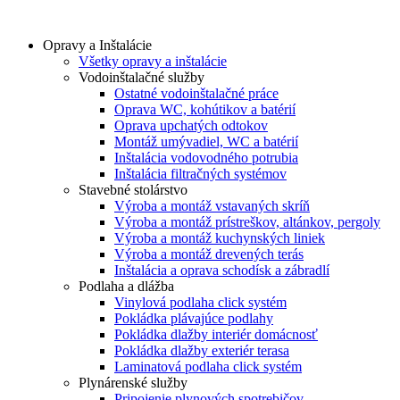
Preskočiť
na
Opravy a Inštalácie
obsah
Všetky opravy a inštalácie
Vodoinštalačné služby
Ostatné vodoinštalačné práce
Oprava WC, kohútikov a batérií
Oprava upchatých odtokov
Montáž umývadiel, WC a batérií
Inštalácia vodovodného potrubia
Inštalácia filtračných systémov
Stavebné stolárstvo
Výroba a montáž vstavaných skríň
Výroba a montáž prístreškov, altánkov, pergoly
Výroba a montáž kuchynských liniek
Výroba a montáž drevených terás
Inštalácia a oprava schodísk a zábradlí
Podlaha a dlážba
Vinylová podlaha click systém
Pokládka plávajúce podlahy
Pokládka dlažby interiér domácnosť
Pokládka dlažby exteriér terasa
Laminatová podlaha click systém
Plynárenské služby
Pripojenie plynových spotrebičov