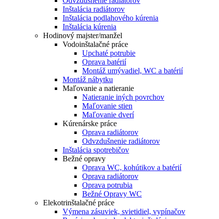
Odvzdušnenie radiátorov
Inštalácia radiátorov
Inštalácia podlahového kúrenia
Inštalácia kúrenia
Hodinový majster/manžel
Vodoinštalačné práce
Upchaté potrubie
Oprava batérií
Montáž umývadiel, WC a batérií
Montáž nábytku
Maľovanie a natieranie
Natieranie iných povrchov
Maľovanie stien
Maľovanie dverí
Kúrenárske práce
Oprava radiátorov
Odvzdušnenie radiátorov
Inštalácia spotrebičov
Bežné opravy
Oprava WC, kohútikov a batérií
Oprava radiátorov
Oprava potrubia
Bežné Opravy WC
Elekotrinštalačné práce
Výmena zásuviek, svietidiel, vypínačov