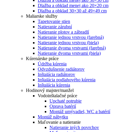
Dlažba a obklad menej ako 30×30 cm
Dlažba a obklad menej ako 20×20 cm
Dlažba a obklad 30×30 až 49×49 cm
Maliarske služby
Tapetovanie stien
Natieranie zárubní
Natieranie plotov a zábradlí
Natieranie jednou vrstvou (farebná)
Natieranie jednou vrstvou (biela)
Natieranie dvoma vrstvami (farebná)
Natieranie dvoma vrstvami (biela)
Kúrenárske práce
Údržba kúrenia
Odvzdušnenie radiátorov
Inštalácia radiátorov
Inštalácia podlahového kúrenia
Inštalácia kúrenia
Hodinový majster/manžel
Vodoinštalačné práce
Upchaté potrubie
Oprava batérií
Montáž umývadiel, WC a batérií
Montáž nábytku
Maľovanie a natieranie
Natieranie iných povrchov