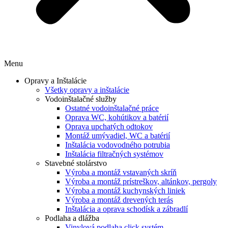
Menu
Opravy a Inštalácie
Všetky opravy a inštalácie
Vodoinštalačné služby
Ostatné vodoinštalačné práce
Oprava WC, kohútikov a batérií
Oprava upchatých odtokov
Montáž umývadiel, WC a batérií
Inštalácia vodovodného potrubia
Inštalácia filtračných systémov
Stavebné stolárstvo
Výroba a montáž vstavaných skríň
Výroba a montáž prístreškov, altánkov, pergoly
Výroba a montáž kuchynských liniek
Výroba a montáž drevených terás
Inštalácia a oprava schodísk a zábradlí
Podlaha a dlážba
Vinylová podlaha click systém