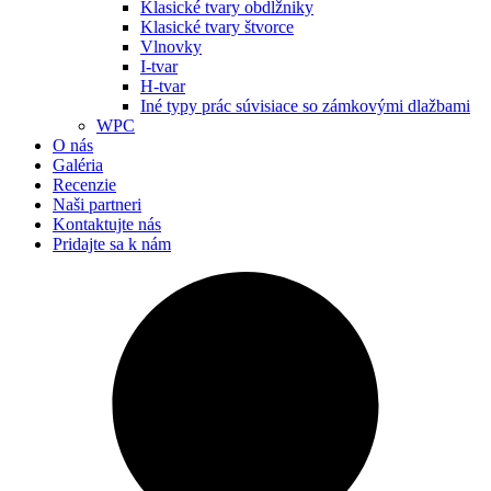
Klasické tvary obdĺžniky
Klasické tvary štvorce
Vlnovky
I-tvar
H-tvar
Iné typy prác súvisiace so zámkovými dlažbami
WPC
O nás
Galéria
Recenzie
Naši partneri
Kontaktujte nás
Pridajte sa k nám