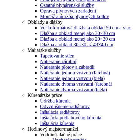
Ostatné plynárenské služby
Oprava plynových zariadení
Montáž a údržba plynových kotlov
Obklady a dlážby
Veľkoformátová dlažba a obklad 50 cm a viac
Dlažba a obklad menej ako 30×30 cm
Dlažba a obklad menej ako 20×20 cm
Dlažba a obklad 30×30 až 49×49 cm
Maliarske služby
Tapetovanie stien
Natieranie zárubní
Natieranie plotov a zábradlí
Natieranie jednou vrstvou (farebná)
Natieranie jednou vrstvou (biela)
Natieranie dvoma vrstvami (farebná)
Natieranie dvoma vrstvami (biela)
Kúrenárske práce
Údržba kúrenia
Odvzdušnenie radiátorov
Inštalácia radiátorov
Inštalácia podlahového kúrenia
Inštalácia kúrenia
Hodinový majster/manžel
Vodoinštalačné práce