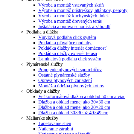
Výroba a montáž vstavaných skríň
Výroba a montáž prístreškov, altánkov, pergoly
Výroba a montáž kuchynských liniek
Výroba a montáž drevených terás
Inštalácia a oprava schodísk a zábradlí
Podlaha a dlážba
Vinylová podlaha click systém
Pokládka plávajúce podlahy
Pokládka dlažby interiér domácnosť
Pokládka dlažby exteriér terasa
Laminatová podlaha click systém
Plynárenské služby
Pripojenie plynových spotrebičov
Ostatné plynárenské služby
Oprava plynových zariadení
Montáž a údržba plynových kotlov
Obklady a dlážby
Veľkoformátová dlažba a obklad 50 cm a viac
Dlažba a obklad menej ako 30×30 cm
Dlažba a obklad menej ako 20×20 cm
Dlažba a obklad 30×30 až 49×49 cm
Maliarske služby
Tapetovanie stien
Natieranie zárubní