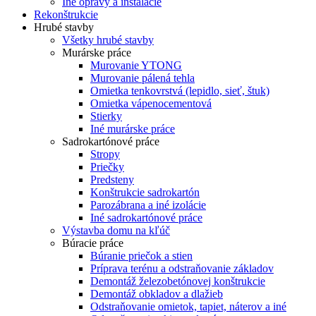
Iné opravy a inštalácie
Rekonštrukcie
Hrubé stavby
Všetky hrubé stavby
Murárske práce
Murovanie YTONG
Murovanie pálená tehla
Omietka tenkovrstvá (lepidlo, sieť, štuk)
Omietka vápenocementová
Stierky
Iné murárske práce
Sadrokartónové práce
Stropy
Priečky
Predsteny
Konštrukcie sadrokartón
Parozábrana a iné izolácie
Iné sadrokartónové práce
Výstavba domu na kľúč
Búracie práce
Búranie priečok a stien
Príprava terénu a odstraňovanie základov
Demontáž železobetónovej konštrukcie
Demontáž obkladov a dlažieb
Odstraňovanie omietok, tapiet, náterov a iné