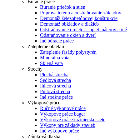
Búracie práce
Búranie priečok a stien
Príprava terénu a odstraňovanie základov
Demontáž železobetónovej konštrukcie
Demontáž obkladov a dlažieb
Odstraňovanie omietok, tapiet, náterov a iné
Odstraňovanie okien a dverí
Iné búracie práce
Zateplenie objektu
Zateplenie fasády polystyrén
Minerálna vata
Sklená vata
Strechy
Plochá strecha
Sedlová strecha
Ihlicová strecha
Pultová strecha
Iné strešné práce
Výkopové práce
Ručné výkopové práce
Výkopové práce bager
Výkopové práce inžinierske siete
Výkopy pre základy stavieb
Iné výkopové práce
Zámková dlažba