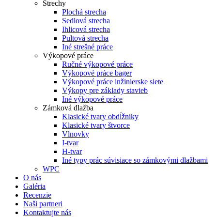
Strechy
Plochá strecha
Sedlová strecha
Ihlicová strecha
Pultová strecha
Iné strešné práce
Výkopové práce
Ručné výkopové práce
Výkopové práce bager
Výkopové práce inžinierske siete
Výkopy pre základy stavieb
Iné výkopové práce
Zámková dlažba
Klasické tvary obdĺžniky
Klasické tvary štvorce
Vlnovky
I-tvar
H-tvar
Iné typy prác súvisiace so zámkovými dlažbami
WPC
O nás
Galéria
Recenzie
Naši partneri
Kontaktujte nás