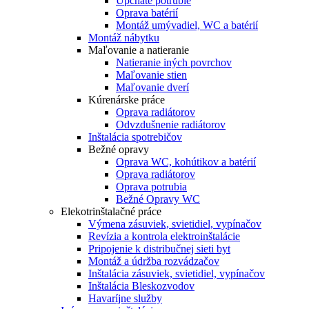
Upchaté potrubie
Oprava batérií
Montáž umývadiel, WC a batérií
Montáž nábytku
Maľovanie a natieranie
Natieranie iných povrchov
Maľovanie stien
Maľovanie dverí
Kúrenárske práce
Oprava radiátorov
Odvzdušnenie radiátorov
Inštalácia spotrebičov
Bežné opravy
Oprava WC, kohútikov a batérií
Oprava radiátorov
Oprava potrubia
Bežné Opravy WC
Elekotrinštalačné práce
Výmena zásuviek, svietidiel, vypínačov
Revízia a kontrola elektroinštalácie
Pripojenie k distribučnej sieti byt
Montáž a údržba rozvádzačov
Inštalácia zásuviek, svietidiel, vypínačov
Inštalácia Bleskozvodov
Havaríjne služby