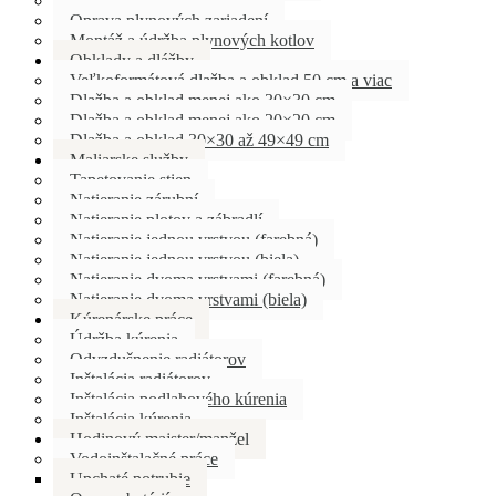
Ostatné plynárenské služby
Oprava plynových zariadení
Montáž a údržba plynových kotlov
Obklady a dlážby
Veľkoformátová dlažba a obklad 50 cm a viac
Dlažba a obklad menej ako 30×30 cm
Dlažba a obklad menej ako 20×20 cm
Dlažba a obklad 30×30 až 49×49 cm
Maliarske služby
Tapetovanie stien
Natieranie zárubní
Natieranie plotov a zábradlí
Natieranie jednou vrstvou (farebná)
Natieranie jednou vrstvou (biela)
Natieranie dvoma vrstvami (farebná)
Natieranie dvoma vrstvami (biela)
Kúrenárske práce
Údržba kúrenia
Odvzdušnenie radiátorov
Inštalácia radiátorov
Inštalácia podlahového kúrenia
Inštalácia kúrenia
Hodinový majster/manžel
Vodoinštalačné práce
Upchaté potrubie