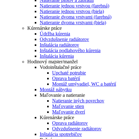
Natieranie plotov a zábradlí
Natieranie jednou vrstvou (farebná)
Natieranie jednou vrstvou (biela)
Natieranie dvoma vrstvami (farebná)
Natieranie dvoma vrstvami (biela)
Kúrenárske práce
Údržba kúrenia
Odvzdušnenie radiátorov
Inštalácia radiátorov
Inštalácia podlahového kúrenia
Inštalácia kúrenia
Hodinový majster/manžel
Vodoinštalačné práce
Upchaté potrubie
Oprava batérií
Montáž umývadiel, WC a batérií
Montáž nábytku
Maľovanie a natieranie
Natieranie iných povrchov
Maľovanie stien
Maľovanie dverí
Kúrenárske práce
Oprava radiátorov
Odvzdušnenie radiátorov
Inštalácia spotrebičov