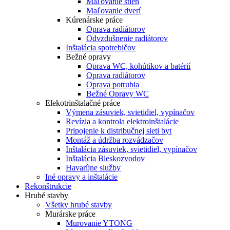
Maľovanie stien
Maľovanie dverí
Kúrenárske práce
Oprava radiátorov
Odvzdušnenie radiátorov
Inštalácia spotrebičov
Bežné opravy
Oprava WC, kohútikov a batérií
Oprava radiátorov
Oprava potrubia
Bežné Opravy WC
Elekotrinštalačné práce
Výmena zásuviek, svietidiel, vypínačov
Revízia a kontrola elektroinštalácie
Pripojenie k distribučnej sieti byt
Montáž a údržba rozvádzačov
Inštalácia zásuviek, svietidiel, vypínačov
Inštalácia Bleskozvodov
Havaríjne služby
Iné opravy a inštalácie
Rekonštrukcie
Hrubé stavby
Všetky hrubé stavby
Murárske práce
Murovanie YTONG