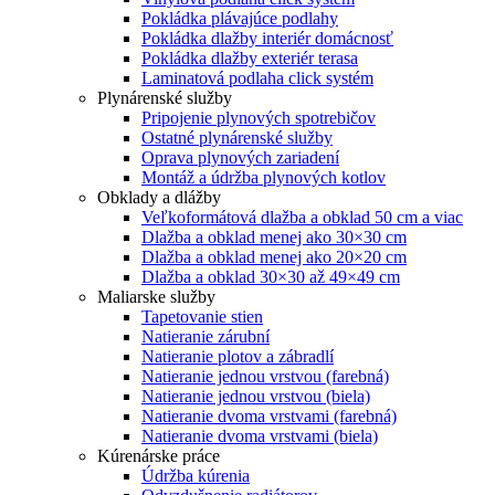
Pokládka plávajúce podlahy
Pokládka dlažby interiér domácnosť
Pokládka dlažby exteriér terasa
Laminatová podlaha click systém
Plynárenské služby
Pripojenie plynových spotrebičov
Ostatné plynárenské služby
Oprava plynových zariadení
Montáž a údržba plynových kotlov
Obklady a dlážby
Veľkoformátová dlažba a obklad 50 cm a viac
Dlažba a obklad menej ako 30×30 cm
Dlažba a obklad menej ako 20×20 cm
Dlažba a obklad 30×30 až 49×49 cm
Maliarske služby
Tapetovanie stien
Natieranie zárubní
Natieranie plotov a zábradlí
Natieranie jednou vrstvou (farebná)
Natieranie jednou vrstvou (biela)
Natieranie dvoma vrstvami (farebná)
Natieranie dvoma vrstvami (biela)
Kúrenárske práce
Údržba kúrenia