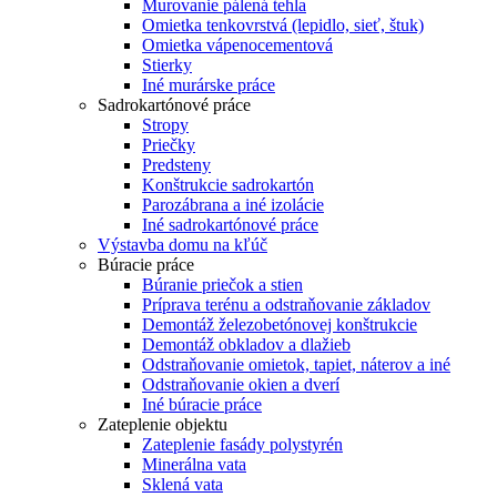
Murovanie pálená tehla
Omietka tenkovrstvá (lepidlo, sieť, štuk)
Omietka vápenocementová
Stierky
Iné murárske práce
Sadrokartónové práce
Stropy
Priečky
Predsteny
Konštrukcie sadrokartón
Parozábrana a iné izolácie
Iné sadrokartónové práce
Výstavba domu na kľúč
Búracie práce
Búranie priečok a stien
Príprava terénu a odstraňovanie základov
Demontáž železobetónovej konštrukcie
Demontáž obkladov a dlažieb
Odstraňovanie omietok, tapiet, náterov a iné
Odstraňovanie okien a dverí
Iné búracie práce
Zateplenie objektu
Zateplenie fasády polystyrén
Minerálna vata
Sklená vata