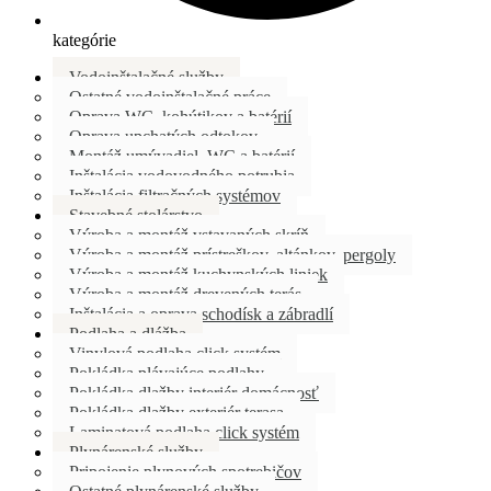
kategórie
Vodoinštalačné služby
Ostatné vodoinštalačné práce
Oprava WC, kohútikov a batérií
Oprava upchatých odtokov
Montáž umývadiel, WC a batérií
Inštalácia vodovodného potrubia
Inštalácia filtračných systémov
Stavebné stolárstvo
Výroba a montáž vstavaných skríň
Výroba a montáž prístreškov, altánkov, pergoly
Výroba a montáž kuchynských liniek
Výroba a montáž drevených terás
Inštalácia a oprava schodísk a zábradlí
Podlaha a dlážba
Vinylová podlaha click systém
Pokládka plávajúce podlahy
Pokládka dlažby interiér domácnosť
Pokládka dlažby exteriér terasa
Laminatová podlaha click systém
Plynárenské služby
Pripojenie plynových spotrebičov