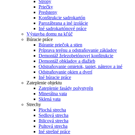
Stropy
Priečky
Predsteny
Konštrukcie sadrokartón
Parozábrana a iné izolácie
Iné sadrokartónové práce
Výstavba domu na kľúč
Búracie práce
Búranie priečok a stien
Príprava terénu a odstraňovanie základov
Demontáž železobetónovej konštrukcie
Demontáž obkladov a dlažieb
Odstraňovanie omietok, tapiet, náterov a iné
Odstraňovanie okien a dverí
Iné búracie práce
Zateplenie objektu
Zateplenie fasády polystyrén
Minerálna vata
Sklená vata
Strechy
Plochá strecha
Sedlová strecha
Ihlicová strecha
Pultová strecha
Iné strešné práce