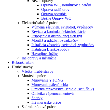
Bežné opravy
Oprava WC, kohútikov a batérií
Oprava radiátorov
Oprava potrubia
Bežné Opravy WC
Elekotrinštalačné práce
Výmena zásuviek, svietidiel, vypínačov
Revízia a kontrola elektroinštalácie
Pripojenie k distribučnej sieti byt
Montáž a údržba rozvádzačov
Inštalácia zásuviek, svietidiel, vypínačov
Inštalácia Bleskozvodov
Havaríjne služby
Iné opravy a inštalácie
Rekonštrukcie
Hrubé stavby
Všetky hrubé stavby
Murárske práce
Murovanie YTONG
Murovanie pálená tehla
Omietka tenkovrstvá (lepidlo, sieť, štuk)
Omietka vápenocementová
Stierky
Iné murárske práce
Sadrokartónové práce