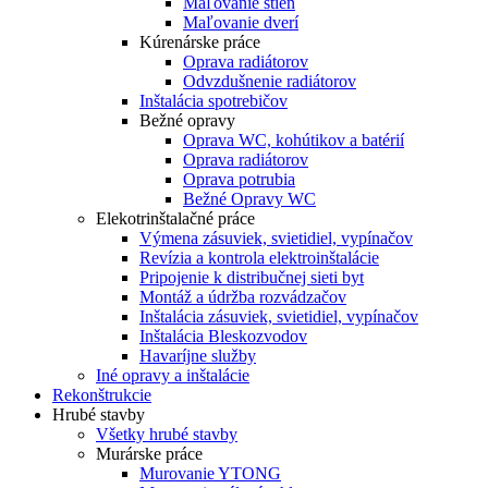
Maľovanie stien
Maľovanie dverí
Kúrenárske práce
Oprava radiátorov
Odvzdušnenie radiátorov
Inštalácia spotrebičov
Bežné opravy
Oprava WC, kohútikov a batérií
Oprava radiátorov
Oprava potrubia
Bežné Opravy WC
Elekotrinštalačné práce
Výmena zásuviek, svietidiel, vypínačov
Revízia a kontrola elektroinštalácie
Pripojenie k distribučnej sieti byt
Montáž a údržba rozvádzačov
Inštalácia zásuviek, svietidiel, vypínačov
Inštalácia Bleskozvodov
Havaríjne služby
Iné opravy a inštalácie
Rekonštrukcie
Hrubé stavby
Všetky hrubé stavby
Murárske práce
Murovanie YTONG