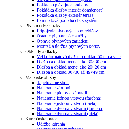
Pokládka plávajúce podlahy
Pokládka dlažby interiér domácnosť
Pokládka dlažby exteriér terasa
Laminatová podlaha click systém
Plynárenské služby
Pripojenie plynových spotrebičov
Ostatné plynárenské služby
Oprava plynových zariadení
Montáž a údržba plynových kotlov
Obklady a dlážby
Veľkoformátová dlažba a obklad 50 cm a viac
Dlažba a obklad menej ako 30×30 cm
Dlažba a obklad menej ako 20×20 cm
Dlažba a obklad 30×30 až 49×49 cm
Maliarske služby
Tapetovanie stien
Natieranie zárubní
Natieranie plotov a zábradlí
Natieranie jednou vrstvou (farebná)
Natieranie jednou vrstvou (biela)
Natieranie dvoma vrstvami (farebná)
Natieranie dvoma vrstvami (biela)
Kúrenárske práce
Údržba kúrenia