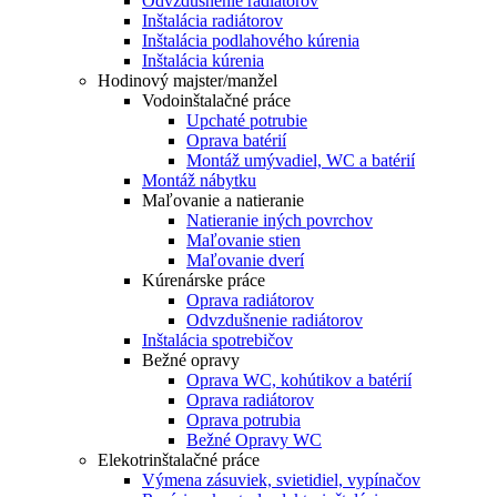
Odvzdušnenie radiátorov
Inštalácia radiátorov
Inštalácia podlahového kúrenia
Inštalácia kúrenia
Hodinový majster/manžel
Vodoinštalačné práce
Upchaté potrubie
Oprava batérií
Montáž umývadiel, WC a batérií
Montáž nábytku
Maľovanie a natieranie
Natieranie iných povrchov
Maľovanie stien
Maľovanie dverí
Kúrenárske práce
Oprava radiátorov
Odvzdušnenie radiátorov
Inštalácia spotrebičov
Bežné opravy
Oprava WC, kohútikov a batérií
Oprava radiátorov
Oprava potrubia
Bežné Opravy WC
Elekotrinštalačné práce
Výmena zásuviek, svietidiel, vypínačov