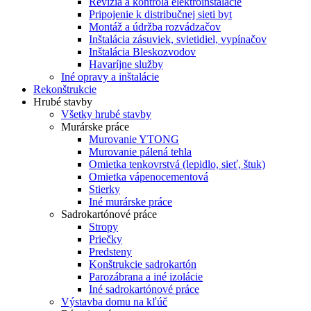
Revízia a kontrola elektroinštalácie
Pripojenie k distribučnej sieti byt
Montáž a údržba rozvádzačov
Inštalácia zásuviek, svietidiel, vypínačov
Inštalácia Bleskozvodov
Havaríjne služby
Iné opravy a inštalácie
Rekonštrukcie
Hrubé stavby
Všetky hrubé stavby
Murárske práce
Murovanie YTONG
Murovanie pálená tehla
Omietka tenkovrstvá (lepidlo, sieť, štuk)
Omietka vápenocementová
Stierky
Iné murárske práce
Sadrokartónové práce
Stropy
Priečky
Predsteny
Konštrukcie sadrokartón
Parozábrana a iné izolácie
Iné sadrokartónové práce
Výstavba domu na kľúč