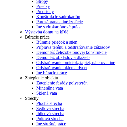
Stropy
Priečky
Predsteny
Konštrukcie sadrokartón
Parozábrana a iné izolácie
Iné sadrokartónové práce
Výstavba domu na kľúč
Búracie práce
Búranie priečok a stien
Príprava terénu a odstraňovanie základov
Demontáž železobetónovej konštrukcie
Demontáž obkladov a dlažieb
Odstraňovanie omietok, tapiet, náterov a iné
Odstraňovanie okien a dverí
Iné búracie práce
Zateplenie objektu
Zateplenie fasády polystyrén
Minerálna vata
Sklená vata
Strechy
Plochá strecha
Sedlová strecha
Ihlicová strecha
Pultová strecha
Iné strešné práce