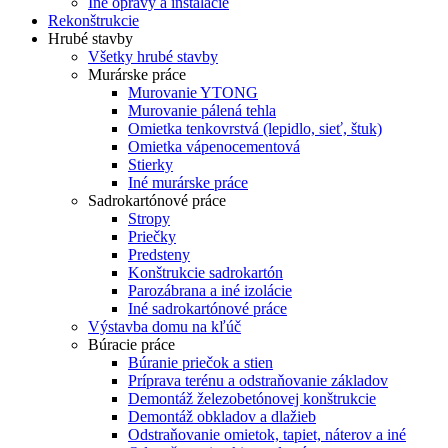
Iné opravy a inštalácie
Rekonštrukcie
Hrubé stavby
Všetky hrubé stavby
Murárske práce
Murovanie YTONG
Murovanie pálená tehla
Omietka tenkovrstvá (lepidlo, sieť, štuk)
Omietka vápenocementová
Stierky
Iné murárske práce
Sadrokartónové práce
Stropy
Priečky
Predsteny
Konštrukcie sadrokartón
Parozábrana a iné izolácie
Iné sadrokartónové práce
Výstavba domu na kľúč
Búracie práce
Búranie priečok a stien
Príprava terénu a odstraňovanie základov
Demontáž železobetónovej konštrukcie
Demontáž obkladov a dlažieb
Odstraňovanie omietok, tapiet, náterov a iné