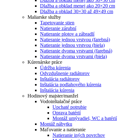
Dlažba a obklad menej ako 30×30 cm
Dlažba a obklad menej ako 20×20 cm
Dlažba a obklad 30×30 až 49×49 cm
Maliarske služby
Tapetovanie stien
Natieranie zárubní
Natieranie plotov a zábradlí
Natieranie jednou vrstvou (farebná)
Natieranie jednou vrstvou (biela)
Natieranie dvoma vrstvami (farebná)
Natieranie dvoma vrstvami (biela)
Kúrenárske práce
Údržba kúrenia
Odvzdušnenie radiátorov
Inštalácia radiátorov
Inštalácia podlahového kúrenia
Inštalácia kúrenia
Hodinový majster/manžel
Vodoinštalačné práce
Upchaté potrubie
Oprava batérií
Montáž umývadiel, WC a batérií
Montáž nábytku
Maľovanie a natieranie
Natieranie iných povrchov