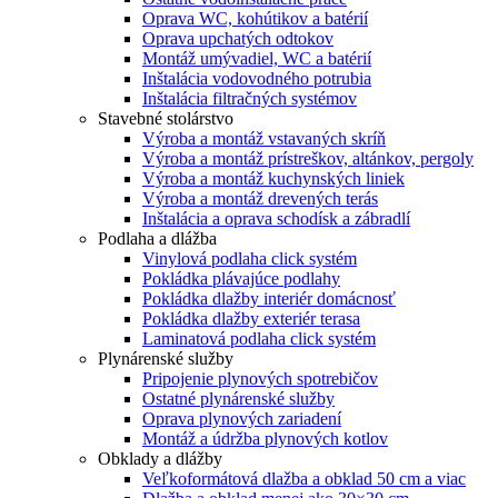
Oprava WC, kohútikov a batérií
Oprava upchatých odtokov
Montáž umývadiel, WC a batérií
Inštalácia vodovodného potrubia
Inštalácia filtračných systémov
Stavebné stolárstvo
Výroba a montáž vstavaných skríň
Výroba a montáž prístreškov, altánkov, pergoly
Výroba a montáž kuchynských liniek
Výroba a montáž drevených terás
Inštalácia a oprava schodísk a zábradlí
Podlaha a dlážba
Vinylová podlaha click systém
Pokládka plávajúce podlahy
Pokládka dlažby interiér domácnosť
Pokládka dlažby exteriér terasa
Laminatová podlaha click systém
Plynárenské služby
Pripojenie plynových spotrebičov
Ostatné plynárenské služby
Oprava plynových zariadení
Montáž a údržba plynových kotlov
Obklady a dlážby
Veľkoformátová dlažba a obklad 50 cm a viac