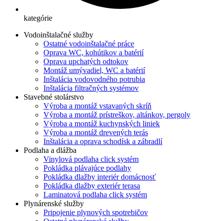
kategórie
Vodoinštalačné služby
Ostatné vodoinštalačné práce
Oprava WC, kohútikov a batérií
Oprava upchatých odtokov
Montáž umývadiel, WC a batérií
Inštalácia vodovodného potrubia
Inštalácia filtračných systémov
Stavebné stolárstvo
Výroba a montáž vstavaných skríň
Výroba a montáž prístreškov, altánkov, pergoly
Výroba a montáž kuchynských liniek
Výroba a montáž drevených terás
Inštalácia a oprava schodísk a zábradlí
Podlaha a dlážba
Vinylová podlaha click systém
Pokládka plávajúce podlahy
Pokládka dlažby interiér domácnosť
Pokládka dlažby exteriér terasa
Laminatová podlaha click systém
Plynárenské služby
Pripojenie plynových spotrebičov