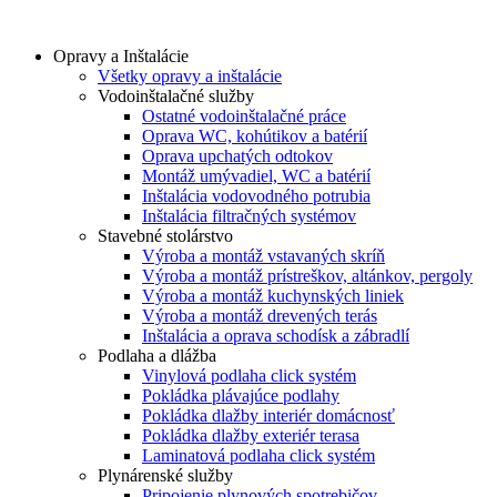
Preskočiť
na
Opravy a Inštalácie
obsah
Všetky opravy a inštalácie
Vodoinštalačné služby
Ostatné vodoinštalačné práce
Oprava WC, kohútikov a batérií
Oprava upchatých odtokov
Montáž umývadiel, WC a batérií
Inštalácia vodovodného potrubia
Inštalácia filtračných systémov
Stavebné stolárstvo
Výroba a montáž vstavaných skríň
Výroba a montáž prístreškov, altánkov, pergoly
Výroba a montáž kuchynských liniek
Výroba a montáž drevených terás
Inštalácia a oprava schodísk a zábradlí
Podlaha a dlážba
Vinylová podlaha click systém
Pokládka plávajúce podlahy
Pokládka dlažby interiér domácnosť
Pokládka dlažby exteriér terasa
Laminatová podlaha click systém
Plynárenské služby
Pripojenie plynových spotrebičov