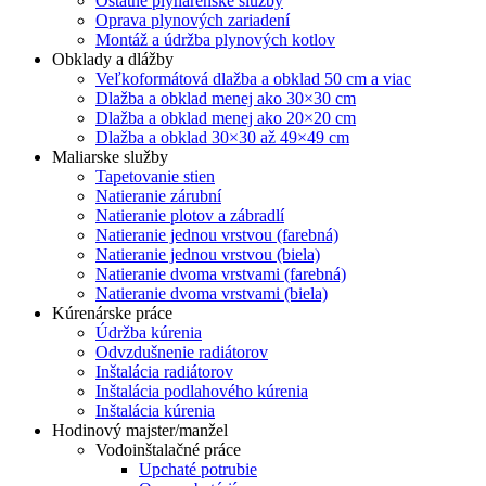
Ostatné plynárenské služby
Oprava plynových zariadení
Montáž a údržba plynových kotlov
Obklady a dlážby
Veľkoformátová dlažba a obklad 50 cm a viac
Dlažba a obklad menej ako 30×30 cm
Dlažba a obklad menej ako 20×20 cm
Dlažba a obklad 30×30 až 49×49 cm
Maliarske služby
Tapetovanie stien
Natieranie zárubní
Natieranie plotov a zábradlí
Natieranie jednou vrstvou (farebná)
Natieranie jednou vrstvou (biela)
Natieranie dvoma vrstvami (farebná)
Natieranie dvoma vrstvami (biela)
Kúrenárske práce
Údržba kúrenia
Odvzdušnenie radiátorov
Inštalácia radiátorov
Inštalácia podlahového kúrenia
Inštalácia kúrenia
Hodinový majster/manžel
Vodoinštalačné práce
Upchaté potrubie