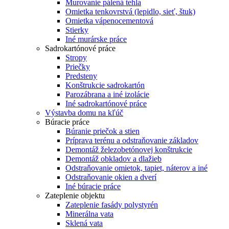
Murovanie pálená tehla
Omietka tenkovrstvá (lepidlo, sieť, štuk)
Omietka vápenocementová
Stierky
Iné murárske práce
Sadrokartónové práce
Stropy
Priečky
Predsteny
Konštrukcie sadrokartón
Parozábrana a iné izolácie
Iné sadrokartónové práce
Výstavba domu na kľúč
Búracie práce
Búranie priečok a stien
Príprava terénu a odstraňovanie základov
Demontáž železobetónovej konštrukcie
Demontáž obkladov a dlažieb
Odstraňovanie omietok, tapiet, náterov a iné
Odstraňovanie okien a dverí
Iné búracie práce
Zateplenie objektu
Zateplenie fasády polystyrén
Minerálna vata
Sklená vata