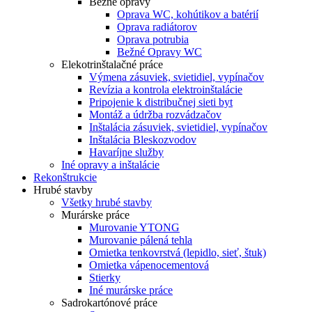
Bežné opravy
Oprava WC, kohútikov a batérií
Oprava radiátorov
Oprava potrubia
Bežné Opravy WC
Elekotrinštalačné práce
Výmena zásuviek, svietidiel, vypínačov
Revízia a kontrola elektroinštalácie
Pripojenie k distribučnej sieti byt
Montáž a údržba rozvádzačov
Inštalácia zásuviek, svietidiel, vypínačov
Inštalácia Bleskozvodov
Havaríjne služby
Iné opravy a inštalácie
Rekonštrukcie
Hrubé stavby
Všetky hrubé stavby
Murárske práce
Murovanie YTONG
Murovanie pálená tehla
Omietka tenkovrstvá (lepidlo, sieť, štuk)
Omietka vápenocementová
Stierky
Iné murárske práce
Sadrokartónové práce