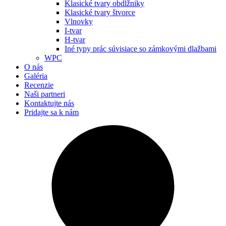
Klasické tvary obdĺžniky
Klasické tvary štvorce
Vlnovky
I-tvar
H-tvar
Iné typy prác súvisiace so zámkovými dlažbami
WPC
O nás
Galéria
Recenzie
Naši partneri
Kontaktujte nás
Pridajte sa k nám