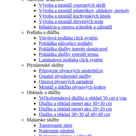
Výroba a montáž vstavaných skríň
Výroba a montáž prístreškov, altánkov, pergoly
Výroba a montáž kuchynských liniek
Výroba a montáž drevených terás
Inštalácia a oprava schodísk a zábradlí
Podlaha a dlážba
Vinylová podlaha click systém
Pokládka plávajúce podlahy
Pokládka dlažby interiér domácnosť
Pokládka dlažby exteriér terasa
Laminatová podlaha click systém
Plynárenské služby
Pripojenie plynových spotrebičov
Ostatné plynárenské služby
Oprava plynových zariadení
Montáž a údržba plynových kotlov
Obklady a dlážby
Veľkoformátová dlažba a obklad 50 cm a viac
Dlažba a obklad menej ako 30×30 cm
Dlažba a obklad menej ako 20×20 cm
Dlažba a obklad 30×30 až 49×49 cm
Maliarske služby
Tapetovanie stien
Natieranie zárubní