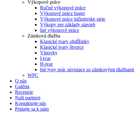
Výkopové práce
Ručné výkopové práce
Výkopové práce bager
Výkopové práce inžinierske siete
Výkopy pre základy stavieb
Iné výkopové práce
Zámková dlažba
Klasické tvary obdĺžniky
Klasické tvary štvorce
Vlnovky
I-tvar
H-tvar
Iné typy prác súvisiace so zámkovými dlažbami
WPC
O nás
Galéria
Recenzie
Naši partneri
Kontaktujte nás
Pridajte sa k nám