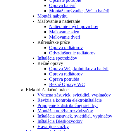
Upchaté potrubie
Oprava batérií
Montáž umývadiel, WC a batérií
Montáž nábytku
Maľovanie a natieranie
Natieranie iných povrchov
Maľovanie stien
Maľovanie dverí
Kúrenárske práce
Oprava radiátorov
Odvzdušnenie radiátorov
Inštalácia spotrebičov
Bežné opravy
Oprava WC, kohútikov a batérií
Oprava radiátorov
Oprava potrubia
Bežné Opravy WC
Elekotrinštalačné práce
Výmena zásuviek, svietidiel, vypínačov
Revízia a kontrola elektroinštalácie
Pripojenie k distribučnej sieti byt
Montáž a údržba rozvádzačov
Inštalácia zásuviek, svietidiel, vypínačov
Inštalácia Bleskozvodov
Havaríjne služby