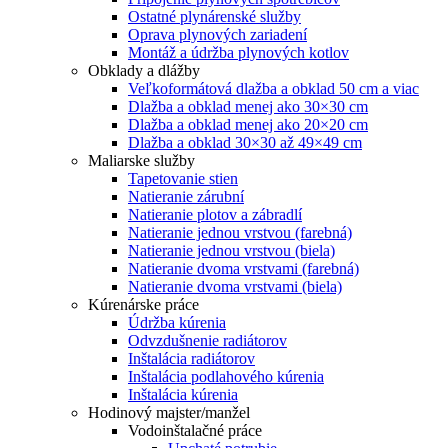
Ostatné plynárenské služby
Oprava plynových zariadení
Montáž a údržba plynových kotlov
Obklady a dlážby
Veľkoformátová dlažba a obklad 50 cm a viac
Dlažba a obklad menej ako 30×30 cm
Dlažba a obklad menej ako 20×20 cm
Dlažba a obklad 30×30 až 49×49 cm
Maliarske služby
Tapetovanie stien
Natieranie zárubní
Natieranie plotov a zábradlí
Natieranie jednou vrstvou (farebná)
Natieranie jednou vrstvou (biela)
Natieranie dvoma vrstvami (farebná)
Natieranie dvoma vrstvami (biela)
Kúrenárske práce
Údržba kúrenia
Odvzdušnenie radiátorov
Inštalácia radiátorov
Inštalácia podlahového kúrenia
Inštalácia kúrenia
Hodinový majster/manžel
Vodoinštalačné práce