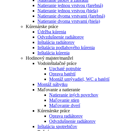
Natieranie plotov a zábradlí
Natieranie jednou vrstvou (farebná)
Natieranie jednou vrstvou (biela)
Natieranie dvoma vrstvami (farebná)
Natieranie dvoma vrstvami (biela)
Kúrenárske práce
Údržba kúrenia
Odvzdušnenie radiátorov
Inštalácia radiátorov
Inštalácia podlahového kúrenia
Inštalácia kúrenia
Hodinový majster/manžel
Vodoinštalačné práce
Upchaté potrubie
Oprava batérií
Montáž umývadiel, WC a batérií
Montáž nábytku
Maľovanie a natieranie
Natieranie iných povrchov
Maľovanie stien
Maľovanie dverí
Kúrenárske práce
Oprava radiátorov
Odvzdušnenie radiátorov
Inštalácia spotrebičov