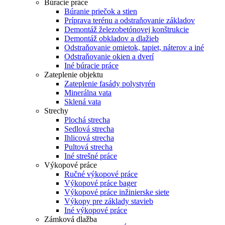
Búracie práce
Búranie priečok a stien
Príprava terénu a odstraňovanie základov
Demontáž železobetónovej konštrukcie
Demontáž obkladov a dlažieb
Odstraňovanie omietok, tapiet, náterov a iné
Odstraňovanie okien a dverí
Iné búracie práce
Zateplenie objektu
Zateplenie fasády polystyrén
Minerálna vata
Sklená vata
Strechy
Plochá strecha
Sedlová strecha
Ihlicová strecha
Pultová strecha
Iné strešné práce
Výkopové práce
Ručné výkopové práce
Výkopové práce bager
Výkopové práce inžinierske siete
Výkopy pre základy stavieb
Iné výkopové práce
Zámková dlažba