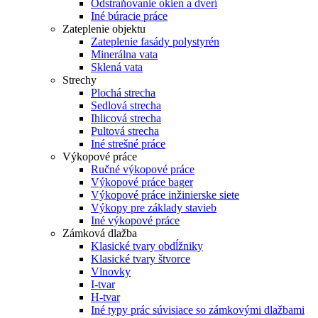
Odstraňovanie okien a dverí
Iné búracie práce
Zateplenie objektu
Zateplenie fasády polystyrén
Minerálna vata
Sklená vata
Strechy
Plochá strecha
Sedlová strecha
Ihlicová strecha
Pultová strecha
Iné strešné práce
Výkopové práce
Ručné výkopové práce
Výkopové práce bager
Výkopové práce inžinierske siete
Výkopy pre základy stavieb
Iné výkopové práce
Zámková dlažba
Klasické tvary obdĺžniky
Klasické tvary štvorce
Vlnovky
I-tvar
H-tvar
Iné typy prác súvisiace so zámkovými dlažbami