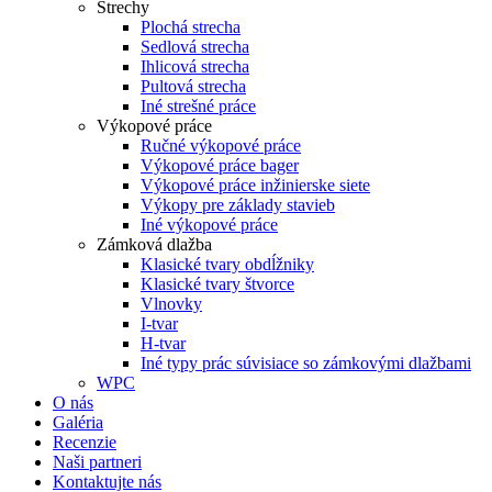
Strechy
Plochá strecha
Sedlová strecha
Ihlicová strecha
Pultová strecha
Iné strešné práce
Výkopové práce
Ručné výkopové práce
Výkopové práce bager
Výkopové práce inžinierske siete
Výkopy pre základy stavieb
Iné výkopové práce
Zámková dlažba
Klasické tvary obdĺžniky
Klasické tvary štvorce
Vlnovky
I-tvar
H-tvar
Iné typy prác súvisiace so zámkovými dlažbami
WPC
O nás
Galéria
Recenzie
Naši partneri
Kontaktujte nás