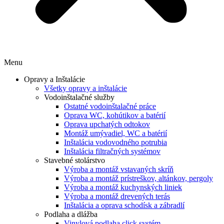
Menu
Opravy a Inštalácie
Všetky opravy a inštalácie
Vodoinštalačné služby
Ostatné vodoinštalačné práce
Oprava WC, kohútikov a batérií
Oprava upchatých odtokov
Montáž umývadiel, WC a batérií
Inštalácia vodovodného potrubia
Inštalácia filtračných systémov
Stavebné stolárstvo
Výroba a montáž vstavaných skríň
Výroba a montáž prístreškov, altánkov, pergoly
Výroba a montáž kuchynských liniek
Výroba a montáž drevených terás
Inštalácia a oprava schodísk a zábradlí
Podlaha a dlážba
Vinylová podlaha click systém