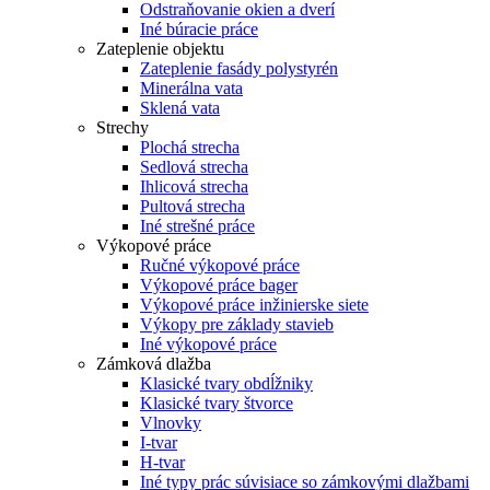
Odstraňovanie okien a dverí
Iné búracie práce
Zateplenie objektu
Zateplenie fasády polystyrén
Minerálna vata
Sklená vata
Strechy
Plochá strecha
Sedlová strecha
Ihlicová strecha
Pultová strecha
Iné strešné práce
Výkopové práce
Ručné výkopové práce
Výkopové práce bager
Výkopové práce inžinierske siete
Výkopy pre základy stavieb
Iné výkopové práce
Zámková dlažba
Klasické tvary obdĺžniky
Klasické tvary štvorce
Vlnovky
I-tvar
H-tvar
Iné typy prác súvisiace so zámkovými dlažbami