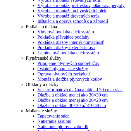
Výroba a montáž vstavaných skríň
Výroba a montáž prístreškov, altánkov, pergoly
Výroba a montáž kuchynských liniek
Výroba a montáž drevených terás
Inštalácia a oprava schodísk a zábradlí
Podlaha a dlážba
Vinylová podlaha click systém
Pokládka plávajúce podlahy
Pokládka dlažby interiér domácnosť
Pokládka dlažby exteriér terasa
Laminatová podlaha click systém
Plynárenské služby
Pripojenie plynových spotrebičov
Ostatné plynárenské služby
Oprava plynových zariadení
Montáž a údržba plynových kotlov
Obklady a dlážby
Veľkoformátová dlažba a obklad 50 cm a viac
Dlažba a obklad menej ako 30×30 cm
Dlažba a obklad menej ako 20×20 cm
Dlažba a obklad 30×30 až 49×49 cm
Maliarske služby
Tapetovanie stien
Natieranie zárubní
Natieranie plotov a zábradlí