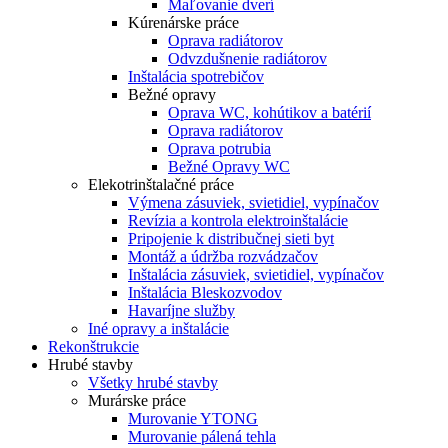
Maľovanie dverí
Kúrenárske práce
Oprava radiátorov
Odvzdušnenie radiátorov
Inštalácia spotrebičov
Bežné opravy
Oprava WC, kohútikov a batérií
Oprava radiátorov
Oprava potrubia
Bežné Opravy WC
Elekotrinštalačné práce
Výmena zásuviek, svietidiel, vypínačov
Revízia a kontrola elektroinštalácie
Pripojenie k distribučnej sieti byt
Montáž a údržba rozvádzačov
Inštalácia zásuviek, svietidiel, vypínačov
Inštalácia Bleskozvodov
Havaríjne služby
Iné opravy a inštalácie
Rekonštrukcie
Hrubé stavby
Všetky hrubé stavby
Murárske práce
Murovanie YTONG
Murovanie pálená tehla