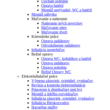
Upchaté potrubie
Oprava batérií
Montáž umývadiel, WC a batérií
Montáž nábytku
Maľovanie a natieranie
Natieranie iných povrchov
Maľovanie stien
Maľovanie dverí
Kúrenárske práce
Oprava radiátorov
Odvzdušnenie radiátorov
Inštalácia spotrebičov
Bežné opravy
Oprava WC, kohútikov a batérií
Oprava radiátorov
Oprava potrubia
Bežné Opravy WC
Elekotrinštalačné práce
Výmena zásuviek, svietidiel, vypínačov
Revízia a kontrola elektroinštalácie
Pripojenie k distribučnej sieti byt
Montáž a údržba rozvádzačov
Inštalácia zásuviek, svietidiel, vypínačov
Inštalácia Bleskozvodov
Havaríjne služby