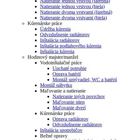
Natieranie jednou vrstvou (farebná)
Natieranie jednou vrstvou (biela)
Natieranie dvoma vrstvami (farebná)
Natieranie dvoma vrstvami (biela)
Kúrenárske práce
Údržba kúrenia
Odvzdušnenie radiátorov
Inštalácia radiátorov
Inštalácia podlahového kúrenia
Inštalácia kúrenia
Hodinový majster/manžel
Vodoinštalačné práce
Upchaté potrubie
Oprava batérií
Montáž umývadiel, WC a batérií
Montáž nábytku
Maľovanie a natieranie
Natieranie iných povrchov
Maľovanie stien
Maľovanie dverí
Kúrenárske práce
Oprava radiátorov
Odvzdušnenie radiátorov
Inštalácia spotrebičov
Bežné opravy