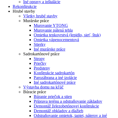
Iné opravy a inštalácie
Rekonštrukcie
Hrubé stavby
Všetky hrubé stavby
Murárske práce
Murovanie YTONG
Murovanie pálená tehla
Omietka tenkovrstvá (lepidlo, sieť, štuk)
Omietka vápenocementová
Stierky
Iné murárske práce
Sadrokartónové práce
Stropy
Priečky
Predsteny
Konštrukcie sadrokartón
Parozábrana a iné izolácie
Iné sadrokartónové práce
Výstavba domu na kľúč
Búracie práce
Búranie priečok a stien
Príprava terénu a odstraňovanie základov
Demontáž železobetónovej konštrukcie
Demontáž obkladov a dlažieb
Odstraňovanie omietok, tapiet, náterov a iné