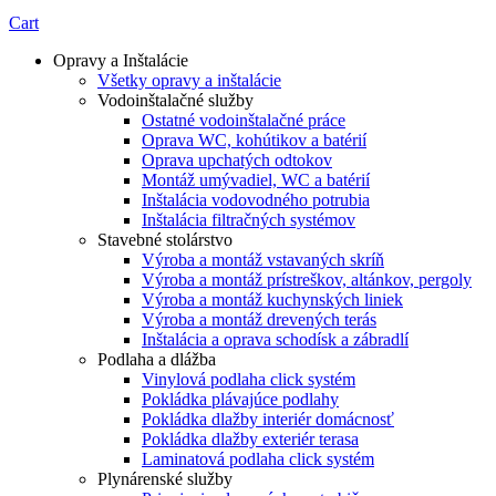
Cart
Opravy a Inštalácie
Všetky opravy a inštalácie
Vodoinštalačné služby
Ostatné vodoinštalačné práce
Oprava WC, kohútikov a batérií
Oprava upchatých odtokov
Montáž umývadiel, WC a batérií
Inštalácia vodovodného potrubia
Inštalácia filtračných systémov
Stavebné stolárstvo
Výroba a montáž vstavaných skríň
Výroba a montáž prístreškov, altánkov, pergoly
Výroba a montáž kuchynských liniek
Výroba a montáž drevených terás
Inštalácia a oprava schodísk a zábradlí
Podlaha a dlážba
Vinylová podlaha click systém
Pokládka plávajúce podlahy
Pokládka dlažby interiér domácnosť
Pokládka dlažby exteriér terasa
Laminatová podlaha click systém
Plynárenské služby