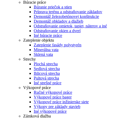
Búracie práce
Búranie priečok a stien
Príprava terénu a odstraňovanie základov
Demontáž železobetónovej konštrukcie
Demontáž obkladov a dlažieb
Odstraňovanie omietok, tapiet, náterov a iné
Odstraňovanie okien a dverí
Iné búracie práce
Zateplenie objektu
Zateplenie fasády polystyrén
Minerálna vata
Sklená vata
Strechy
Plochá strecha
Sedlová strecha
Ihlicová strecha
Pultová strecha
Iné strešné práce
Výkopové práce
Ručné výkopové práce
Výkopové práce bager
Výkopové práce inžinierske siete
Výkopy pre základy stavieb
Iné výkopové práce
Zámková dlažba