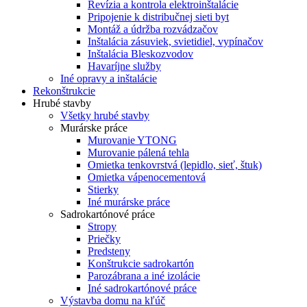
Revízia a kontrola elektroinštalácie
Pripojenie k distribučnej sieti byt
Montáž a údržba rozvádzačov
Inštalácia zásuviek, svietidiel, vypínačov
Inštalácia Bleskozvodov
Havaríjne služby
Iné opravy a inštalácie
Rekonštrukcie
Hrubé stavby
Všetky hrubé stavby
Murárske práce
Murovanie YTONG
Murovanie pálená tehla
Omietka tenkovrstvá (lepidlo, sieť, štuk)
Omietka vápenocementová
Stierky
Iné murárske práce
Sadrokartónové práce
Stropy
Priečky
Predsteny
Konštrukcie sadrokartón
Parozábrana a iné izolácie
Iné sadrokartónové práce
Výstavba domu na kľúč