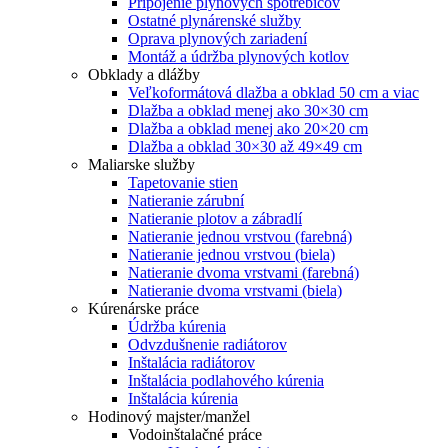
Pripojenie plynových spotrebičov
Ostatné plynárenské služby
Oprava plynových zariadení
Montáž a údržba plynových kotlov
Obklady a dlážby
Veľkoformátová dlažba a obklad 50 cm a viac
Dlažba a obklad menej ako 30×30 cm
Dlažba a obklad menej ako 20×20 cm
Dlažba a obklad 30×30 až 49×49 cm
Maliarske služby
Tapetovanie stien
Natieranie zárubní
Natieranie plotov a zábradlí
Natieranie jednou vrstvou (farebná)
Natieranie jednou vrstvou (biela)
Natieranie dvoma vrstvami (farebná)
Natieranie dvoma vrstvami (biela)
Kúrenárske práce
Údržba kúrenia
Odvzdušnenie radiátorov
Inštalácia radiátorov
Inštalácia podlahového kúrenia
Inštalácia kúrenia
Hodinový majster/manžel
Vodoinštalačné práce