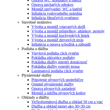
Oprava WC, kohútikov a batérií
Oprava upchatých odtokov
Montáž umývadiel, WC a batérií
Inštalácia vodovodného potrubia
Inštalácia filtračných systémov
Stavebné stolárstvo
Výroba a montáž vstavaných skríň
Výroba a montáž prístreškov, altánkov, pergoly
Výroba a montáž kuchynských liniek
Výroba a montáž drevených terás
Inštalácia a oprava schodísk a zábradlí
Podlaha a dlážba
Vinylová podlaha click systém
Pokládka plávajúce podlahy
Pokládka dlažby interiér domácnosť
Pokládka dlažby exteriér terasa
Laminatová podlaha click systém
Plynárenské služby
Pripojenie plynových spotrebičov
Ostatné plynárenské služby
Oprava plynových zariadení
Montáž a údržba plynových kotlov
Obklady a dlážby
Veľkoformátová dlažba a obklad 50 cm a viac
Dlažba a obklad menej ako 30×30 cm