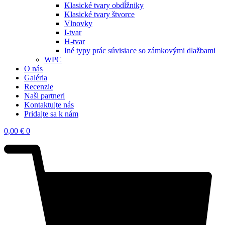
Klasické tvary obdĺžniky
Klasické tvary štvorce
Vlnovky
I-tvar
H-tvar
Iné typy prác súvisiace so zámkovými dlažbami
WPC
O nás
Galéria
Recenzie
Naši partneri
Kontaktujte nás
Pridajte sa k nám
0,00
€
0