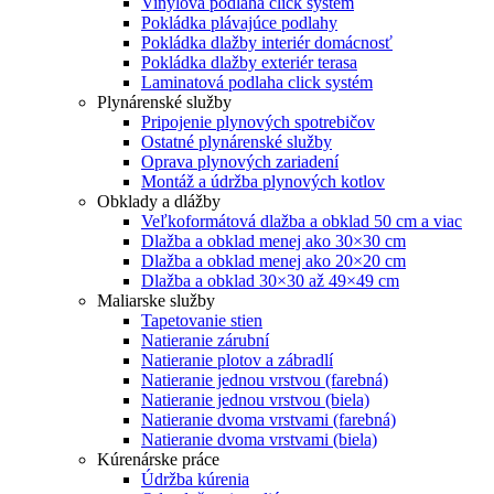
Vinylová podlaha click systém
Pokládka plávajúce podlahy
Pokládka dlažby interiér domácnosť
Pokládka dlažby exteriér terasa
Laminatová podlaha click systém
Plynárenské služby
Pripojenie plynových spotrebičov
Ostatné plynárenské služby
Oprava plynových zariadení
Montáž a údržba plynových kotlov
Obklady a dlážby
Veľkoformátová dlažba a obklad 50 cm a viac
Dlažba a obklad menej ako 30×30 cm
Dlažba a obklad menej ako 20×20 cm
Dlažba a obklad 30×30 až 49×49 cm
Maliarske služby
Tapetovanie stien
Natieranie zárubní
Natieranie plotov a zábradlí
Natieranie jednou vrstvou (farebná)
Natieranie jednou vrstvou (biela)
Natieranie dvoma vrstvami (farebná)
Natieranie dvoma vrstvami (biela)
Kúrenárske práce
Údržba kúrenia