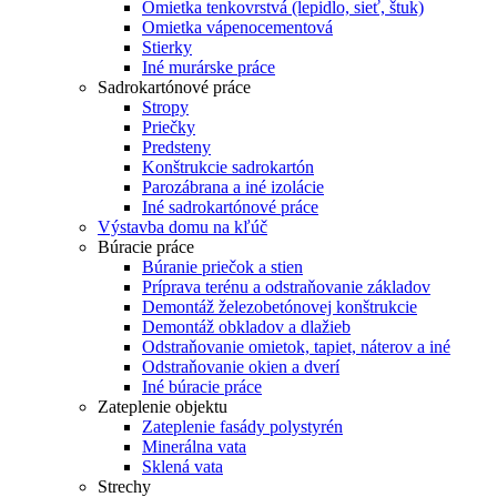
Omietka tenkovrstvá (lepidlo, sieť, štuk)
Omietka vápenocementová
Stierky
Iné murárske práce
Sadrokartónové práce
Stropy
Priečky
Predsteny
Konštrukcie sadrokartón
Parozábrana a iné izolácie
Iné sadrokartónové práce
Výstavba domu na kľúč
Búracie práce
Búranie priečok a stien
Príprava terénu a odstraňovanie základov
Demontáž železobetónovej konštrukcie
Demontáž obkladov a dlažieb
Odstraňovanie omietok, tapiet, náterov a iné
Odstraňovanie okien a dverí
Iné búracie práce
Zateplenie objektu
Zateplenie fasády polystyrén
Minerálna vata
Sklená vata
Strechy