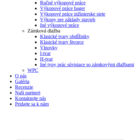
Ručné výkopové práce
Výkopové práce bager
Výkopové práce inžinierske siete
Výkopy pre základy stavieb
Iné výkopové práce
Zámková dlažba
Klasické tvary obdĺžniky
Klasické tvary štvorce
Vlnovky
I-tvar
H-tvar
Iné typy prác súvisiace so zámkovými dlažbami
WPC
O nás
Galéria
Recenzie
Naši partneri
Kontaktujte nás
Pridajte sa k nám