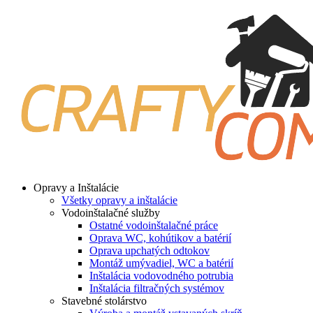
Preskočiť
na
obsah
Opravy a Inštalácie
Všetky opravy a inštalácie
Vodoinštalačné služby
Ostatné vodoinštalačné práce
Oprava WC, kohútikov a batérií
Oprava upchatých odtokov
Montáž umývadiel, WC a batérií
Inštalácia vodovodného potrubia
Inštalácia filtračných systémov
Stavebné stolárstvo