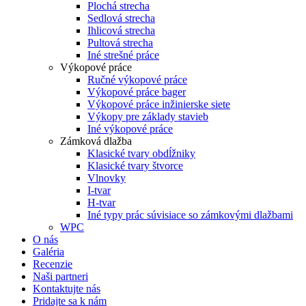
Plochá strecha
Sedlová strecha
Ihlicová strecha
Pultová strecha
Iné strešné práce
Výkopové práce
Ručné výkopové práce
Výkopové práce bager
Výkopové práce inžinierske siete
Výkopy pre základy stavieb
Iné výkopové práce
Zámková dlažba
Klasické tvary obdĺžniky
Klasické tvary štvorce
Vlnovky
I-tvar
H-tvar
Iné typy prác súvisiace so zámkovými dlažbami
WPC
O nás
Galéria
Recenzie
Naši partneri
Kontaktujte nás
Pridajte sa k nám