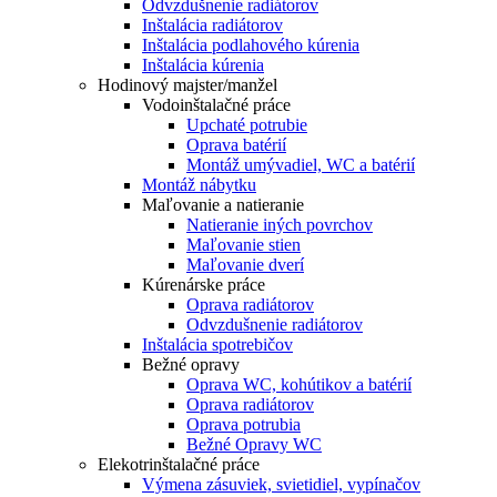
Odvzdušnenie radiátorov
Inštalácia radiátorov
Inštalácia podlahového kúrenia
Inštalácia kúrenia
Hodinový majster/manžel
Vodoinštalačné práce
Upchaté potrubie
Oprava batérií
Montáž umývadiel, WC a batérií
Montáž nábytku
Maľovanie a natieranie
Natieranie iných povrchov
Maľovanie stien
Maľovanie dverí
Kúrenárske práce
Oprava radiátorov
Odvzdušnenie radiátorov
Inštalácia spotrebičov
Bežné opravy
Oprava WC, kohútikov a batérií
Oprava radiátorov
Oprava potrubia
Bežné Opravy WC
Elekotrinštalačné práce
Výmena zásuviek, svietidiel, vypínačov