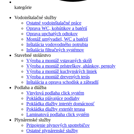
kategórie
Vodoinštalačné služby
Ostatné vodoinštalačné práce
Oprava WC, kohútikov a batérií
Oprava upchatých odtokov
Montáž umývadiel, WC a batérií
Inštalácia vodovodného potrubia
Inštalácia filtračných systémov
Stavebné stolárstvo
Výroba a montáž vstavaných skríň
Výroba a montáž prístreškov, altánkov, pergoly
Výroba a montáž kuchynských liniek
Výroba a montáž drevených terás
Inštalácia a oprava schodísk a zábradlí
Podlaha a dlážba
Vinylová podlaha click systém
Pokládka plávajúce podlahy
Pokládka dlažby interiér domácnosť
Pokládka dlažby exteriér terasa
Laminatová podlaha click systém
Plynárenské služby
Pripojenie plynových spotrebičov
Ostatné plynárenské služby