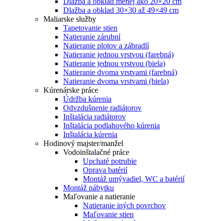
Dlažba a obklad menej ako 20×20 cm
Dlažba a obklad 30×30 až 49×49 cm
Maliarske služby
Tapetovanie stien
Natieranie zárubní
Natieranie plotov a zábradlí
Natieranie jednou vrstvou (farebná)
Natieranie jednou vrstvou (biela)
Natieranie dvoma vrstvami (farebná)
Natieranie dvoma vrstvami (biela)
Kúrenárske práce
Údržba kúrenia
Odvzdušnenie radiátorov
Inštalácia radiátorov
Inštalácia podlahového kúrenia
Inštalácia kúrenia
Hodinový majster/manžel
Vodoinštalačné práce
Upchaté potrubie
Oprava batérií
Montáž umývadiel, WC a batérií
Montáž nábytku
Maľovanie a natieranie
Natieranie iných povrchov
Maľovanie stien