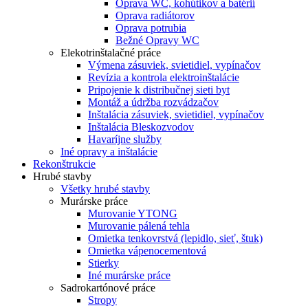
Oprava WC, kohútikov a batérií
Oprava radiátorov
Oprava potrubia
Bežné Opravy WC
Elekotrinštalačné práce
Výmena zásuviek, svietidiel, vypínačov
Revízia a kontrola elektroinštalácie
Pripojenie k distribučnej sieti byt
Montáž a údržba rozvádzačov
Inštalácia zásuviek, svietidiel, vypínačov
Inštalácia Bleskozvodov
Havaríjne služby
Iné opravy a inštalácie
Rekonštrukcie
Hrubé stavby
Všetky hrubé stavby
Murárske práce
Murovanie YTONG
Murovanie pálená tehla
Omietka tenkovrstvá (lepidlo, sieť, štuk)
Omietka vápenocementová
Stierky
Iné murárske práce
Sadrokartónové práce
Stropy